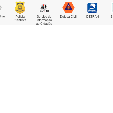
litar
Polícia
Serviço de
Defesa Civil
DETRAN
S
Científica
Informação
ao Cidadão
rviços
Concursos
estado de Antecedentes
nsulta de IMEI
legacia Eletrônica
legacias e Postos
ssoas Desaparecidas
trato Falado