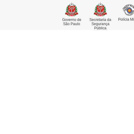
Polícia Mi
Governo de
Secretaria da
São Paulo
Segurança
Pública
Institucional
Se
Missão, Visão e Valores
At
Funções e Competências
Co
Museu da Polícia Civil
De
História da Polícia Civil
De
Dia da Polícia Civil do Estado de
Pe
São Paulo
Re
Fotos Históricas
Delegado Geral
Linha do Tempo
Acesso à Informação
Artigos