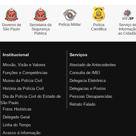
Polícia Militar
Governo de
Secretaria da
Polícia
Serviço d
São Paulo
Segurança
Científica
Informaçã
Pública
ao Cidadã
Institucional
Serviços
Missão, Visão e Valores
Atestado de Antecedentes
Funções e Competências
Consulta de IMEI
Museu da Polícia Civil
Delegacia Eletrônica
História da Polícia Civil
Delegacias e Postos
Dia da Polícia Civil do Estado de
Pessoas Desaparecidas
São Paulo
Retrato Falado
Fotos Históricas
Delegado Geral
Linha do Tempo
Acesso à Informação