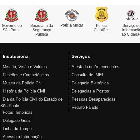
Polícia Militar
Governo de
Secretaria da
Polícia
Serviço d
São Paulo
Segurança
Científica
Informaçã
Pública
ao Cidadã
Institucional
Serviços
Missão, Visão e Valores
Atestado de Antecedentes
Funções e Competências
Consulta de IMEI
Museu da Polícia Civil
Delegacia Eletrônica
História da Polícia Civil
Delegacias e Postos
Dia da Polícia Civil do Estado de
Pessoas Desaparecidas
São Paulo
Retrato Falado
Fotos Históricas
Delegado Geral
Linha do Tempo
Acesso à Informação