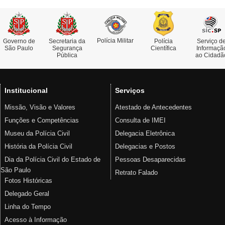
Polícia Militar
Governo de
Secretaria da
Polícia
Serviço d
São Paulo
Segurança
Científica
Informaçã
Pública
ao Cidadã
Institucional
Serviços
Missão, Visão e Valores
Atestado de Antecedentes
Funções e Competências
Consulta de IMEI
Museu da Polícia Civil
Delegacia Eletrônica
História da Polícia Civil
Delegacias e Postos
Dia da Polícia Civil do Estado de
Pessoas Desaparecidas
São Paulo
Retrato Falado
Fotos Históricas
Delegado Geral
Linha do Tempo
Acesso à Informação