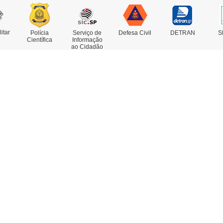
litar
Polícia
Serviço de
Defesa Civil
DETRAN
S
Científica
Informação
ao Cidadão
rviços
Concursos
estado de Antecedentes
nsulta de IMEI
legacia Eletrônica
legacias e Postos
ssoas Desaparecidas
trato Falado