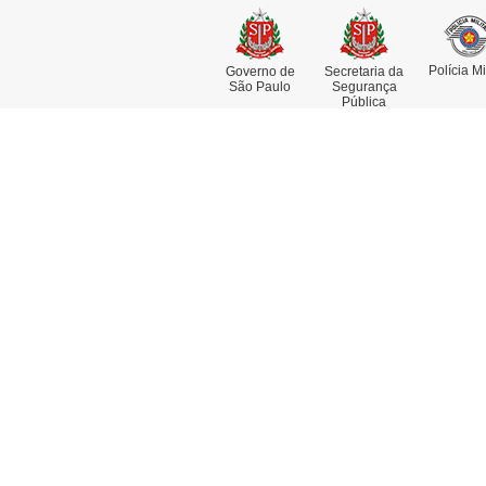
Polícia Mi
Governo de
Secretaria da
São Paulo
Segurança
Pública
Institucional
Se
Missão, Visão e Valores
At
Funções e Competências
Co
Museu da Polícia Civil
De
História da Polícia Civil
De
Dia da Polícia Civil do Estado de
Pe
São Paulo
Re
Fotos Históricas
Delegado Geral
Linha do Tempo
Acesso à Informação
Artigos