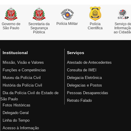
Polícia Militar
Governo de
Secretaria da
Polícia
Serviço d
São Paulo
Segurança
Científica
Informaçã
Pública
ao Cidadã
Institucional
Serviços
Missão, Visão e Valores
Atestado de Antecedentes
Funções e Competências
Consulta de IMEI
Museu da Polícia Civil
Delegacia Eletrônica
História da Polícia Civil
Delegacias e Postos
Dia da Polícia Civil do Estado de
Pessoas Desaparecidas
São Paulo
Retrato Falado
Fotos Históricas
Delegado Geral
Linha do Tempo
Acesso à Informação