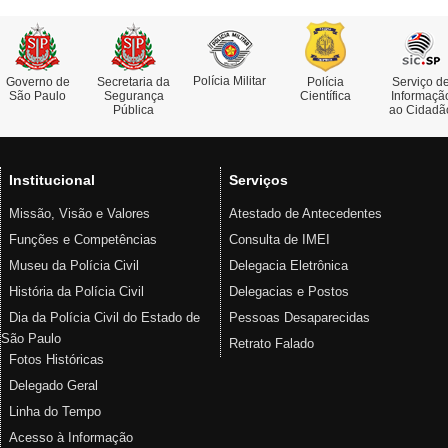
Polícia Militar
Governo de
Secretaria da
Polícia
Serviço d
São Paulo
Segurança
Científica
Informaçã
Pública
ao Cidadã
Institucional
Serviços
Missão, Visão e Valores
Atestado de Antecedentes
Funções e Competências
Consulta de IMEI
Museu da Polícia Civil
Delegacia Eletrônica
História da Polícia Civil
Delegacias e Postos
Dia da Polícia Civil do Estado de
Pessoas Desaparecidas
São Paulo
Retrato Falado
Fotos Históricas
Delegado Geral
Linha do Tempo
Acesso à Informação