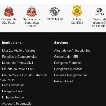
Polícia Militar
Governo de
Secretaria da
Polícia
Serviço d
São Paulo
Segurança
Científica
Informaçã
Pública
ao Cidadã
Institucional
Serviços
Missão, Visão e Valores
Atestado de Antecedentes
Funções e Competências
Consulta de IMEI
Museu da Polícia Civil
Delegacia Eletrônica
História da Polícia Civil
Delegacias e Postos
Dia da Polícia Civil do Estado de
Pessoas Desaparecidas
São Paulo
Retrato Falado
Fotos Históricas
Delegado Geral
Linha do Tempo
Acesso à Informação