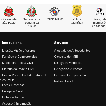
Polícia Militar
Governo de
Secretaria da
Polícia
Serviço d
São Paulo
Segurança
Científica
Informaçã
Pública
ao Cidadã
Institucional
Serviços
Missão, Visão e Valores
Atestado de Antecedentes
Funções e Competências
Consulta de IMEI
Museu da Polícia Civil
Delegacia Eletrônica
História da Polícia Civil
Delegacias e Postos
Dia da Polícia Civil do Estado de
Pessoas Desaparecidas
São Paulo
Retrato Falado
Fotos Históricas
Delegado Geral
Linha do Tempo
Acesso à Informação