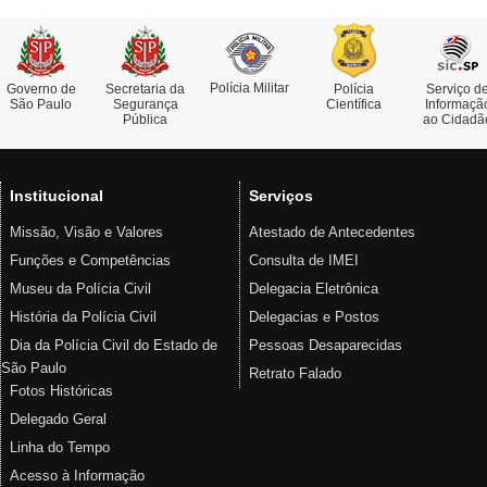
Polícia Militar
Governo de
Secretaria da
Polícia
Serviço d
São Paulo
Segurança
Científica
Informaçã
Pública
ao Cidadã
Institucional
Serviços
Missão, Visão e Valores
Atestado de Antecedentes
Funções e Competências
Consulta de IMEI
Museu da Polícia Civil
Delegacia Eletrônica
História da Polícia Civil
Delegacias e Postos
Dia da Polícia Civil do Estado de
Pessoas Desaparecidas
São Paulo
Retrato Falado
Fotos Históricas
Delegado Geral
Linha do Tempo
Acesso à Informação