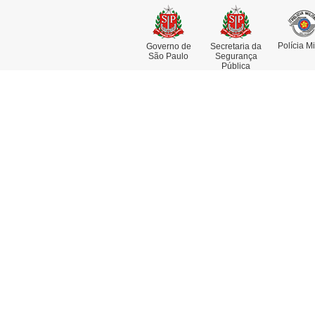
Polícia Mi
Governo de
Secretaria da
São Paulo
Segurança
Pública
Institucional
Se
Missão, Visão e Valores
At
Funções e Competências
Co
Museu da Polícia Civil
De
História da Polícia Civil
De
Dia da Polícia Civil do Estado de
Pe
São Paulo
Re
Fotos Históricas
Delegado Geral
Linha do Tempo
Acesso à Informação
Artigos