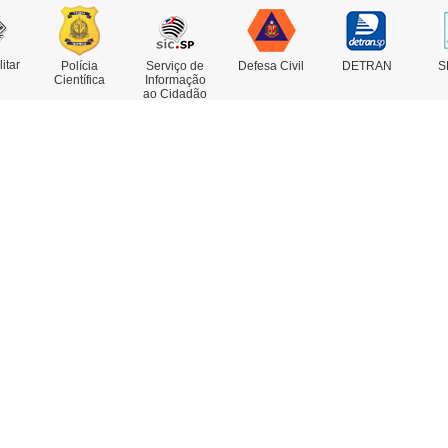
litar
Polícia
Serviço de
Defesa Civil
DETRAN
S
Científica
Informação
ao Cidadão
rviços
Concursos
estado de Antecedentes
nsulta de IMEI
legacia Eletrônica
legacias e Postos
ssoas Desaparecidas
trato Falado