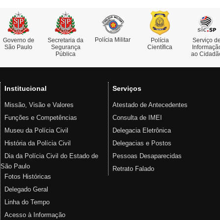
Polícia Militar
Governo de
Secretaria da
Polícia
Serviço d
São Paulo
Segurança
Científica
Informaçã
Pública
ao Cidadã
Institucional
Serviços
Missão, Visão e Valores
Atestado de Antecedentes
Funções e Competências
Consulta de IMEI
Museu da Polícia Civil
Delegacia Eletrônica
História da Polícia Civil
Delegacias e Postos
Dia da Polícia Civil do Estado de
Pessoas Desaparecidas
São Paulo
Retrato Falado
Fotos Históricas
Delegado Geral
Linha do Tempo
Acesso à Informação