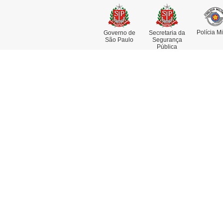
Polícia Mi
Governo de
Secretaria da
São Paulo
Segurança
Pública
Institucional
Se
Missão, Visão e Valores
At
Funções e Competências
Co
Museu da Polícia Civil
De
História da Polícia Civil
De
Dia da Polícia Civil do Estado de
Pe
São Paulo
Re
Fotos Históricas
Delegado Geral
Linha do Tempo
Acesso à Informação
Artigos