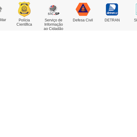
litar
Polícia
Serviço de
Defesa Civil
DETRAN
S
Científica
Informação
ao Cidadão
rviços
Concursos
estado de Antecedentes
nsulta de IMEI
legacia Eletrônica
legacias e Postos
ssoas Desaparecidas
trato Falado