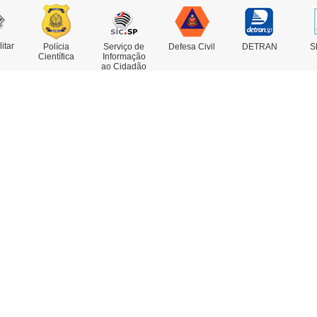
litar
Polícia
Serviço de
Defesa Civil
DETRAN
S
Científica
Informação
ao Cidadão
rviços
Concursos
estado de Antecedentes
nsulta de IMEI
legacia Eletrônica
legacias e Postos
ssoas Desaparecidas
trato Falado