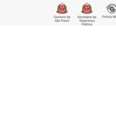
Polícia Mi
Governo de
Secretaria da
São Paulo
Segurança
Pública
Institucional
Se
Missão, Visão e Valores
At
Funções e Competências
Co
Museu da Polícia Civil
De
História da Polícia Civil
De
Dia da Polícia Civil do Estado de
Pe
São Paulo
Re
Fotos Históricas
Delegado Geral
Linha do Tempo
Acesso à Informação
Artigos