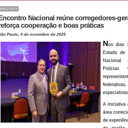
04/11/2025
Encontro Nacional reúne corregedores-gerai
reforça cooperação e boas práticas
São Paulo, 4 de novembro de 2025
N
os dias 
Estado de 
Nacional 
Polícias
represent
federati
especialista
A iniciativ
área correci
de experiênc