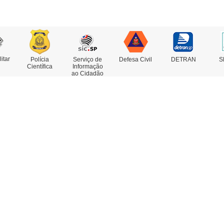
litar
Polícia
Serviço de
Defesa Civil
DETRAN
S
Científica
Informação
ao Cidadão
rviços
Concursos
estado de Antecedentes
nsulta de IMEI
legacia Eletrônica
legacias e Postos
ssoas Desaparecidas
trato Falado