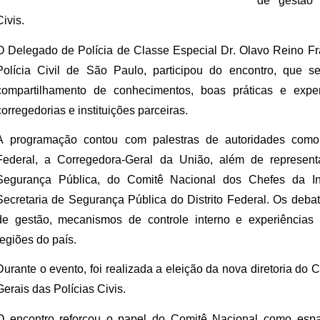
de gestão 
Civis.
O Delegado de Polícia de Classe Especial Dr. Olavo Reino Fr
Polícia Civil de São Paulo, participou do encontro, que s
compartilhamento de conhecimentos, boas práticas e expe
corregedorias e instituições parceiras.
A programação contou com palestras de autoridades como 
Federal, a Corregedora-Geral da União, além de representa
Segurança Pública, do Comitê Nacional dos Chefes da Int
Secretaria de Segurança Pública do Distrito Federal. Os deba
de gestão, mecanismos de controle interno e experiências 
regiões do país.
Durante o evento, foi realizada a eleição da nova diretoria do
Gerais das Polícias Civis.
O encontro reforçou o papel do Comitê Nacional como esp