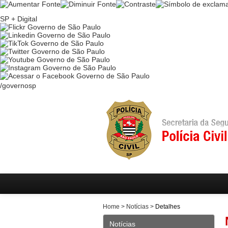
Ir
para
SP + Digital
conteúdo
Ir
para
menu
Ir
para
busca
/governosp
Home
>
Notícias
>
Detalhes
Notícias