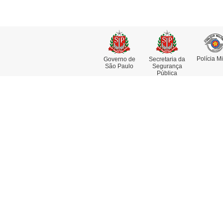
Polícia Mi
Governo de
Secretaria da
São Paulo
Segurança
Pública
Institucional
Se
Missão, Visão e Valores
At
Funções e Competências
Co
Museu da Polícia Civil
De
História da Polícia Civil
De
Dia da Polícia Civil do Estado de
Pe
São Paulo
Re
Fotos Históricas
Delegado Geral