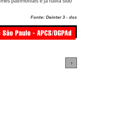
mes patrimoniais e já havia sido
Fonte: Deinter 3 - dss
›