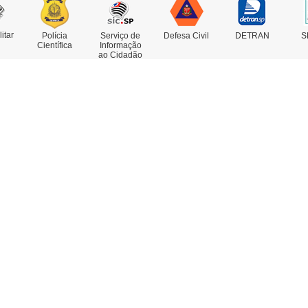
litar
Polícia
Serviço de
Defesa Civil
DETRAN
S
Científica
Informação
ao Cidadão
rviços
Concursos
estado de Antecedentes
nsulta de IMEI
legacia Eletrônica
legacias e Postos
ssoas Desaparecidas
trato Falado