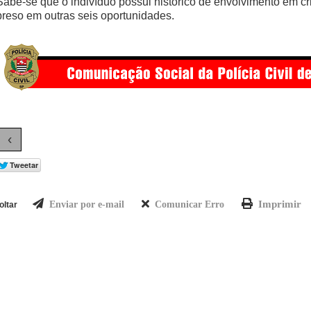
Sabe-se que o indivíduo possui histórico de envolvimento em cri
preso em outras seis oportunidades.
‹
Imprimir
Enviar por e-mail
Comunicar Erro
oltar