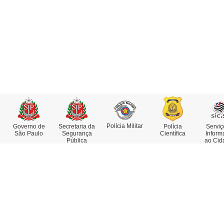
Polícia Militar
Governo de
Secretaria da
Polícia
Serviç
São Paulo
Segurança
Científica
Inform
Pública
ao Cid
Institucional
Serviços
Missão, Visão e Valores
Atestado de Antecedentes
Funções e Competências
Consulta de IMEI
Museu da Polícia Civil
Delegacia Eletrônica