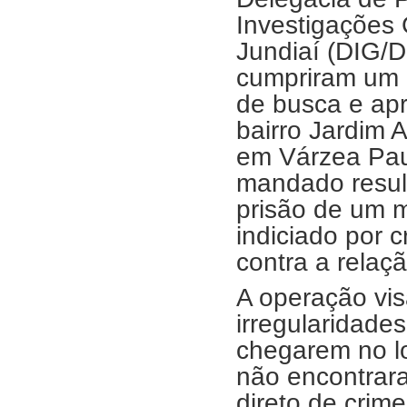
Investigações 
Jundiaí (DIG/D
cumpriram um
de busca e ap
bairro Jardim A
em Várzea Pau
mandado resul
prisão de um 
indiciado por 
contra a relaç
A operação vis
irregularidade
chegarem no l
não encontrar
direto de crime