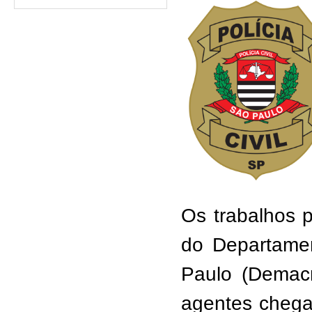
Os trabalhos p
do D
epartame
Paulo
(
D
e
mac
agentes chegar