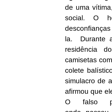
de uma vítima,
social
.
O hom
desconfianças
la.
D
urante 
residência d
camisetas co
colete balísti
simulacro de 
afirmou que el
O
falso po