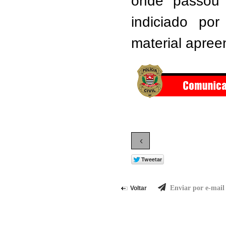
onde
pass
ou
indiciado po
material apree
‹
Enviar por e-mail
Voltar