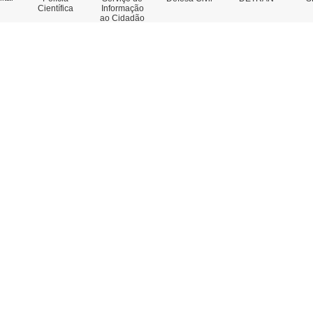
Científica
Informação
ao Cidadão
rviços
Concursos
estado de Antecedentes
nsulta de IMEI
legacia Eletrônica
legacias e Postos
ssoas Desaparecidas
trato Falado