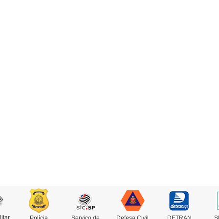
litar
Polícia
Serviço de
Defesa Civil
DETRAN
S