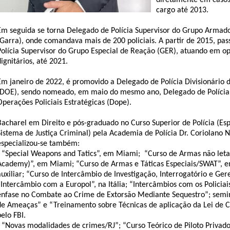
diretamente em caso
cargo até 2013.
Em seguida se torna Delegado de Polícia Supervisor do Grupo Armado
(Garra), onde comandava mais de 200 policiais. A partir de 2015, pa
Polícia Supervisor do Grupo Especial de Reação (GER), atuando em op
dignitários, até 2021.
Em janeiro de 2022, é promovido a Delegado de Polícia Divisionário 
(DOE), sendo nomeado, em maio do mesmo ano, Delegado de Polícia
Operações Policiais Estratégicas (Dope).
Bacharel em Direito e pós-graduado no Curso Superior de Polícia (Espe
Sistema de Justiça Criminal) pela Academia de Polícia Dr. Coriolano 
especializou-se também:
- “Special Weapons and Tatics”, em Miami; “Curso de Armas não letais
Academy)”, em Miami; “Curso de Armas e Táticas Especiais/SWAT”, e
auxiliar; “Curso de Intercâmbio de Investigação, Interrogatório e Ger
“Intercâmbio com a Europol”, na Itália; “Intercâmbios com os Polici
ênfase no Combate ao Crime de Extorsão Mediante Sequestro”; seminá
de Ameaças” e “Treinamento sobre Técnicas de aplicação da Lei de 
pelo FBI.
- “Novas modalidades de crimes/RJ”; “Curso Teórico de Piloto Privado