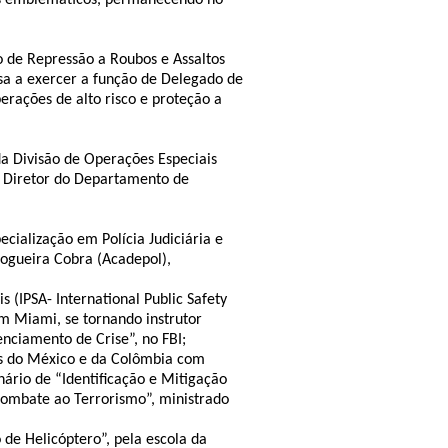
s emblemáticos, permanecendo no
 de Repressão a Roubos e Assaltos
ssa a exercer a função de Delegado de
erações de alto risco e proteção a
da Divisão de Operações Especiais
 Diretor do Departamento de
cialização em Polícia Judiciária e
Nogueira Cobra (Acadepol),
 (IPSA- International Public Safety
m Miami, se tornando instrutor
enciamento de Crise”, no FBI;
ais do México e da Colômbia com
rio de “Identificação e Mitigação
Combate ao Terrorismo”, ministrado
 de Helicóptero”, pela escola da