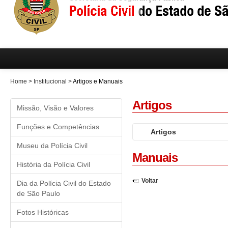
Home
>
Institucional
>
Artigos e Manuais
Artigos
Missão, Visão e Valores
Funções e Competências
Artigos
Museu da Polícia Civil
Novo Sistema Biométrico 
Manuais
Conhecendo o Centro In
História da Polícia Civil
A história da mulher na 
Voltar
Dia da Polícia Civil do Estado
O poder decisório do De
de São Paulo
Polícia Judiciária está f
Fotos Históricas
Polícia Civil e a identid