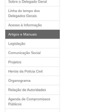
Mediação de delitos de m
Sobre o Delegado Geral
dos Municípios Paulistas
Linha do tempo dos
A política judiciária na
Delegados Gerais
Criminal da Polícia Civ
potencial ofensivo
Acesso à Informação
A recente decisão do ST
Artigos e Manuais
conduzido e entabulado 
Lei 13.718/18 e o prete
Legislação
Nova lei de Abuso de Auto
Comunicação Social
repouso noturno
Cartilha Violencia Sexual
Projetos
Cartilha Golpe To Fora
Heróis da Polícia Civil
Validação jurídica dos c
Organograma
Relação de Autoridades
Agenda de Compromissos
Públicos