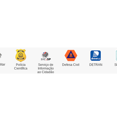
litar
Polícia
Serviço de
Defesa Civil
DETRAN
S
Científica
Informação
ao Cidadão
rviços
Concursos
estado de Antecedentes
nsulta de IMEI
legacia Eletrônica