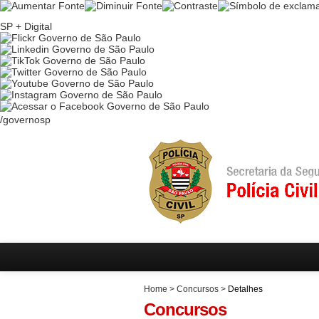
Ir
para
SP + Digital
conteúdo
Ir
para
menu
Ir
para
busca
/governosp
Home
>
Concursos
>
Detalhes
Concursos