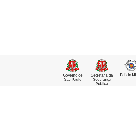
Polícia Mi
Governo de
Secretaria da
São Paulo
Segurança
Pública
Institucional
Se
Missão, Visão e Valores
At
Funções e Competências
Co
Museu da Polícia Civil
De