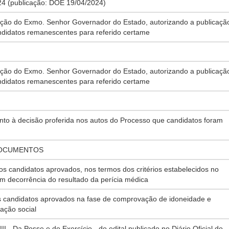
4 (publicação: DOE 19/04/2024)
ção do Exmo. Senhor Governador do Estado, autorizando a publicaçã
andidatos remanescentes para referido certame
ção do Exmo. Senhor Governador do Estado, autorizando a publicaçã
andidatos remanescentes para referido certame
à decisão proferida nos autos do Processo que candidatos foram
DOCUMENTOS
s candidatos aprovados, nos termos dos critérios estabelecidos no
 em decorrência do resultado da perícia médica
candidatos aprovados na fase de comprovação de idoneidade e
ação social
- Da Posse e do Exercício - do edital publicado no Diário Oficial do