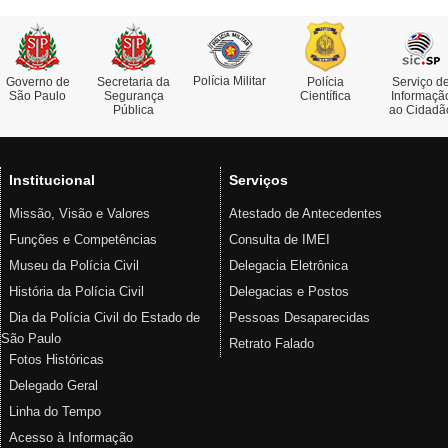
Polícia Militar
Governo de
Secretaria da
Polícia
Serviço d
São Paulo
Segurança
Científica
Informaçã
Pública
ao Cidadã
Institucional
Serviços
Missão, Visão e Valores
Atestado de Antecedentes
Funções e Competências
Consulta de IMEI
Museu da Polícia Civil
Delegacia Eletrônica
História da Polícia Civil
Delegacias e Postos
Dia da Polícia Civil do Estado de
Pessoas Desaparecidas
São Paulo
Retrato Falado
Fotos Históricas
Delegado Geral
Linha do Tempo
Acesso à Informação