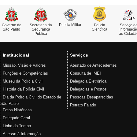
Polícia Militar
Governo de
Secretaria da
Polícia
Serviço d
São Paulo
Segurança
Científica
Informaçã
Pública
ao Cidadã
Institucional
Serviços
Missão, Visão e Valores
Atestado de Antecedentes
Funções e Competências
Consulta de IMEI
Museu da Polícia Civil
Delegacia Eletrônica
História da Polícia Civil
Delegacias e Postos
Dia da Polícia Civil do Estado de
Pessoas Desaparecidas
São Paulo
Retrato Falado
Fotos Históricas
Delegado Geral
Linha do Tempo
Acesso à Informação