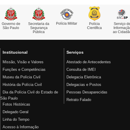
Polícia Militar
Governo de
Secretaria da
Polícia
Serviço d
São Paulo
Segurança
Científica
Informaçã
Pública
ao Cidadã
Institucional
Serviços
Missão, Visão e Valores
Atestado de Antecedentes
Funções e Competências
Consulta de IMEI
Museu da Polícia Civil
Delegacia Eletrônica
História da Polícia Civil
Delegacias e Postos
Dia da Polícia Civil do Estado de
Pessoas Desaparecidas
São Paulo
Retrato Falado
Fotos Históricas
Delegado Geral
Linha do Tempo
Acesso à Informação